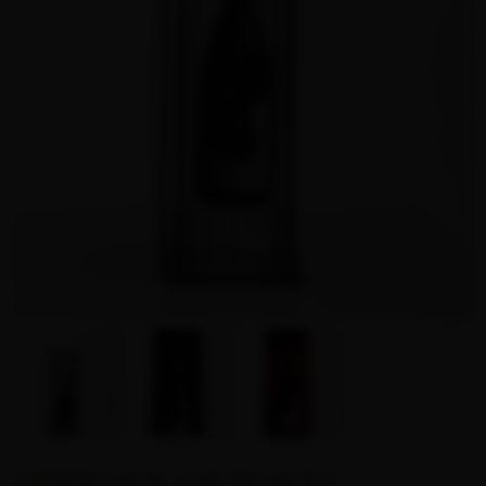
“THRONE OF WINE”