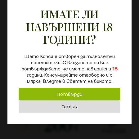
В ШАТО КОПСА
изработен авторски постамент от метал и въжета.
ИМАТЕ ЛИ
Постаментът е замислен като функционален арт
Пазарувай и участвай автоматично
за
голямата награда
обект — елегантен акцент за интериора, подходящ и
НАВЪРШЕНИ 18
за използване с други бутилки.
Втората колаборация на Chateau Copsa, създадена с
ГОДИНИ?
новаторски поглед и внимание към детайла.
Шато Копса е отворен за пълнолетни
посетители. С влизането си вие
потвърждавате, че имате навършени
18
години. Консумирайте отговорно и с
НАЙ-ПОРЪЧВАНИТЕ
мярка. Влезте в Светът на виното.
НИ ПРОДУКТИ
Потвърди
Отказ