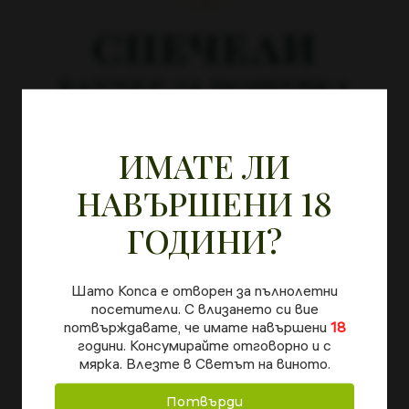
СПЕЧЕЛИ
BAG IN BOX 3L-
BAG IN BOX 3L-
СОВИНЬОН БЛАН,
СОВИНЬОН БЛАН
ВАУЧЕР ЗА НОЩУВКА
ШАРДОНЕ И МИСКЕТ
12.00€
/ 23.47лв.
13.92€
/ 27.22лв.
15.00€
17.40€
В ШАТО КОПСА
ИМАТЕ ЛИ
КУПИ
КУПИ
Пазарувай и участвай автоматично
за
голямата награда
НАВЪРШЕНИ 18
ГОДИНИ?
Шато Копса е отворен за пълнолетни
посетители. С влизането си вие
потвърждавате, че имате навършени
18
години. Консумирайте отговорно и с
мярка. Влезте в Светът на виното.
Потвърди