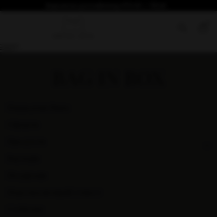
Безплатна доставка над €76.69 / 150лв
0
BAG IN BOX
Наградени Вина
Оферти
Продукти
Ваучери
Подаръци
Персонализирай етикет
Събития