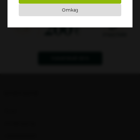
Отказ
BAG IN BOX 3L - РОЗЕ
BAG IN BOX 3L- КАБЕРНЕ
СОВИНЬОН И МЕРЛО
12.00€
/ 23.47лв.
12.00€
/ 23.47лв.
15.00€
15.00€
КУПИ
КУПИ
ПАЗАРУВАЙ СЕГА
КОНТАКТИ
За нас
office@copsa.bg
+359882096050