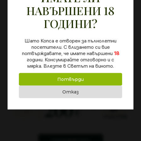
българско сирене, както и с пикантни основни ястия и
НАВЪРШЕНИ 18
плодови десерти.
ГОДИНИ?
Шато Копса е отворен за пълнолетни
посетители. С влизането си вие
НАЙ-ПОРЪЧВАНИТЕ
потвърждавате, че имате навършени
18
години. Консумирайте отговорно и с
НИ ПРОДУКТИ
мярка. Влезте в Светът на виното.
Потвърди
Отказ
ПАЗАРУВАЙ СЕГА