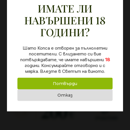
40 градуса.
ИМАТЕ ЛИ
Пазарувай и участвай автоматично
Мускатовата ракия се характеризира с много нежен
за
голямата награда
аромат на цветя и билки с плътен и мек вкус,
НАВЪРШЕНИ 18
изпълващ небцето, като на финала се усеща хармония,
ГОДИНИ?
комплексност и финият характер на Мускат отонел.
Шато Копса е отворен за пълнолетни
посетители. С влизането си вие
потвърждавате, че имате навършени
18
НАЙ-ПОРЪЧВАНИТЕ
години. Консумирайте отговорно и с
мярка. Влезте в Светът на виното.
НИ ПРОДУКТИ
Потвърди
Отказ