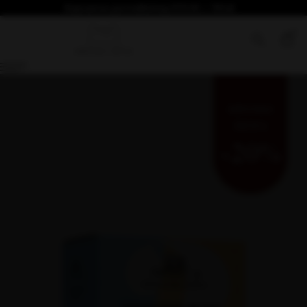
Безплатна доставка над €76.69 / 150лв
0