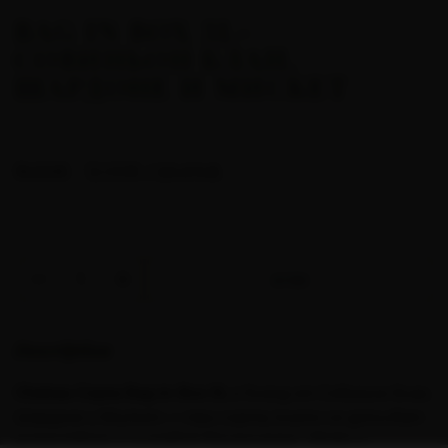
BAG IN BOX 3L-
СОВИНЬОН БЛАН,
ШАРДОНЕ И МИСКЕТ
/ 23.47лв.
15.00€
12.00€
КУПИ
Description
Chаteau Copsa Bag-in-Box 3L
е бленд от Совиньон Блан,
Шардоне и Мискет — три сорта, които се допълват
естествено и създават балансирано, свежо и