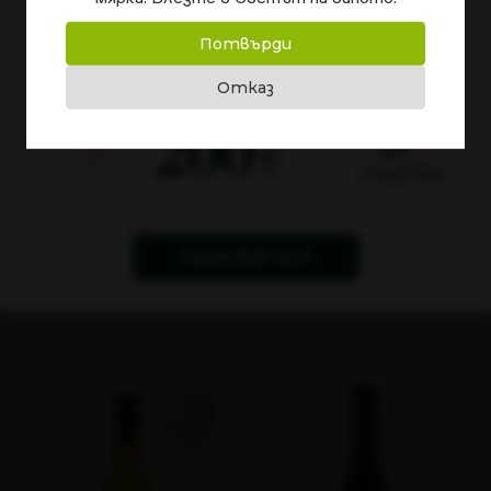
отваряне и осигурява удобство при съхранение и
сервиране. Идеален избор за дома, вилата или по-
Потвърди
големи събирания.
Отказ
НАЙ-ПОРЪЧВАНИТЕ
НИ ПРОДУКТИ
ПАЗАРУВАЙ СЕГА