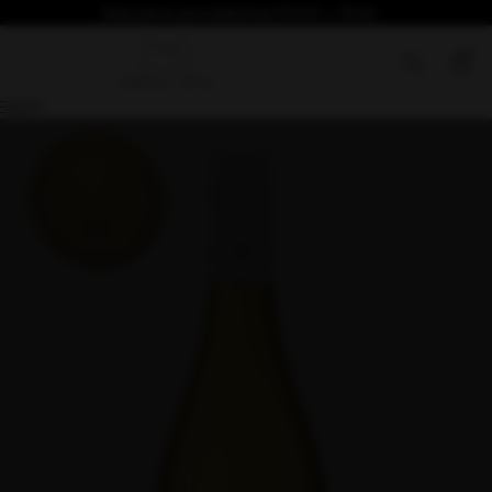
Безплатна доставка над €76.69 / 150лв
0